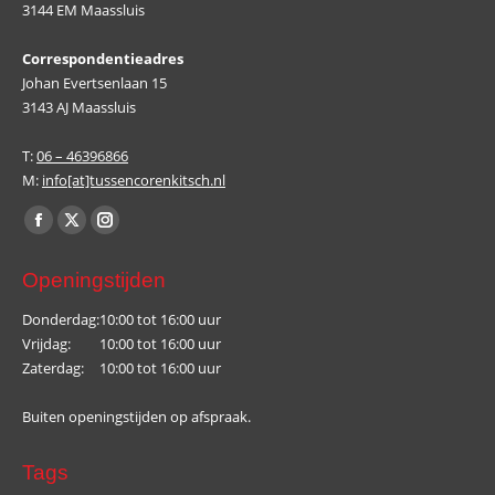
3144 EM Maassluis
Correspondentieadres
Johan Evertsenlaan 15
3143 AJ Maassluis
T:
06 – 46396866
M:
info[at]tussencorenkitsch.nl
Vind ons op:
Facebook
X
Instagram
page
page
page
Openingstijden
opens
opens
opens
in
in
in
Donderdag:
10:00 tot 16:00 uur
Vrijdag:
10:00 tot 16:00 uur
new
new
new
Zaterdag:
10:00 tot 16:00 uur
window
window
window
Buiten openingstijden op afspraak.
Tags