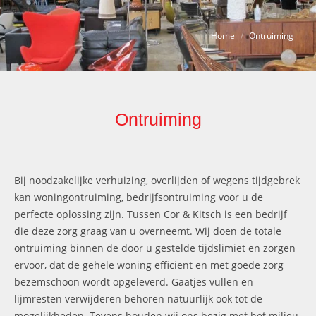
Je bent hier:
Home
Ontruiming
Ontruiming
Bij noodzakelijke verhuizing, overlijden of wegens tijdgebrek
kan woningontruiming, bedrijfsontruiming voor u de
perfecte oplossing zijn. Tussen Cor & Kitsch is een bedrijf
die deze zorg graag van u overneemt. Wij doen de totale
ontruiming binnen de door u gestelde tijdslimiet en zorgen
ervoor, dat de gehele woning efficiënt en met goede zorg
bezemschoon wordt opgeleverd. Gaatjes vullen en
lijmresten verwijderen behoren natuurlijk ook tot de
mogelijkheden. Tevens houden wij ons bezig met het milieu