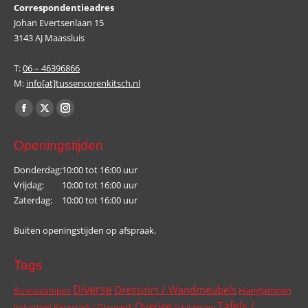
Correspondentieadres
Johan Evertsenlaan 15
3143 AJ Maassluis
T:
06 – 46396866
M:
info[at]tussencorenkitsch.nl
Vind ons op:
Facebook
X
Instagram
page
page
page
Openingstijden
opens
opens
opens
in
in
in
Donderdag:
10:00 tot 16:00 uur
Vrijdag:
10:00 tot 16:00 uur
new
new
new
Zaterdag:
10:00 tot 16:00 uur
window
window
window
Buiten openingstijden op afspraak.
Tags
Diverse
Dressoirs / Wandmeubels
Hanglampen
Bureaulampen
Tafels /
Overige
Keramiek / Glaswerk
Industrieel
Schilderijen