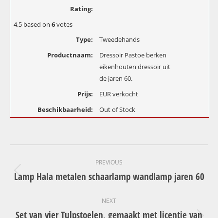
Rating:
4.5
based on
6
votes
Type:
Tweedehands
Productnaam:
Dressoir Pastoe berken
eikenhouten dressoir uit
de jaren 60.
Prijs:
EUR
verkocht
Beschikbaarheid:
Out of Stock
Project
PREVIOUS
navigation
Lamp Hala metalen schaarlamp wandlamp jaren 60
Previous
project:
NEXT
Set van vier Tulpstoelen, gemaakt met licentie van