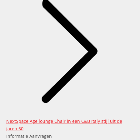
Next
Next
Space Age lounge Chair in een C&B Italy stijl uit de
project:
jaren 60
Informatie Aanvragen