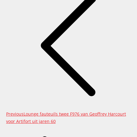
Previous
Previous
Lounge fauteuils twee F976 van Geoffrey Harcourt
project:
voor Artifort uit jaren 60