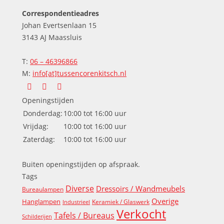
Correspondentieadres
Johan Evertsenlaan 15
3143 AJ Maassluis
T:
06 – 46396866
M:
info[at]tussencorenkitsch.nl
Vind ons op:
Facebook
X
Instagram
Openingstijden
page
page
page
Donderdag:
10:00 tot 16:00 uur
opens
opens
opens
Vrijdag:
10:00 tot 16:00 uur
in
in
in
Zaterdag:
10:00 tot 16:00 uur
new
new
new
window
window
window
Buiten openingstijden op afspraak.
Tags
Diverse
Dressoirs / Wandmeubels
Bureaulampen
Overige
Hanglampen
Keramiek / Glaswerk
Industrieel
Verkocht
Tafels / Bureaus
Schilderijen