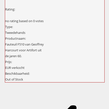
Rating:
no rating
based on
0
votes
Type:
Tweedehands
Productnaam:
Fauteuil F510 van Geoffrey
Harcourt voor Artifort uit
de jaren 60.
Prijs:
EUR
verkocht
Beschikbaarheid:
Out of Stock
Project
navigation