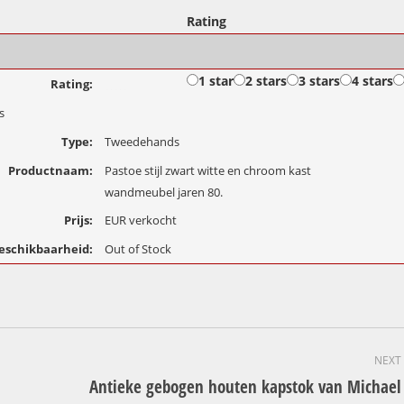
Rating
1 star
2 stars
3 stars
4 stars
Rating:
s
Type:
Tweedehands
Productnaam:
Pastoe stijl zwart witte en chroom kast
wandmeubel jaren 80.
Prijs:
EUR
verkocht
eschikbaarheid:
Out of Stock
NEXT
Antieke gebogen houten kapstok van Michael
Next