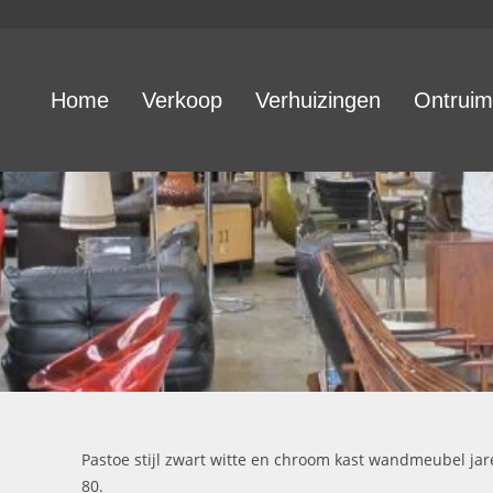
Home
Verkoop
Verhuizingen
Ontruim
Pastoe stijl zwart witte en chroom kast wandmeubel ja
80.