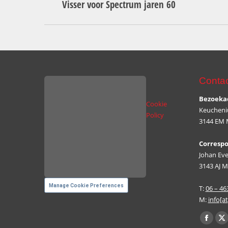
Visser voor Spectrum jaren 60
project:
Contac
Bezoeka
Cookie
Keucheniu
Policy
3144 EM 
Corresp
Johan Eve
3143 AJ M
Manage Cookie Preferences
T:
06 – 4
M:
info[a
Vind ons 
Facebo
X