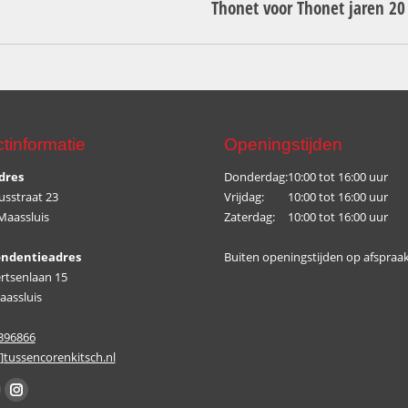
Thonet voor Thonet jaren 20
project:
tinformatie
Openingstijden
dres
Donderdag:
10:00 tot 16:00 uur
sstraat 23
Vrijdag:
10:00 tot 16:00 uur
Maassluis
Zaterdag:
10:00 tot 16:00 uur
ondentieadres
Buiten openingstijden op afspraak
rtsenlaan 15
aassluis
6396866
t]tussencorenkitsch.nl
op:
ok
Instagram