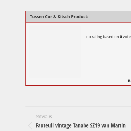
Tussen Cor & Kitsch Product:
no rating
based on
0
vote
B
Project
PREVIOUS
navigation
Fauteuil vintage Tanabe SZ19 van Martin
Previous