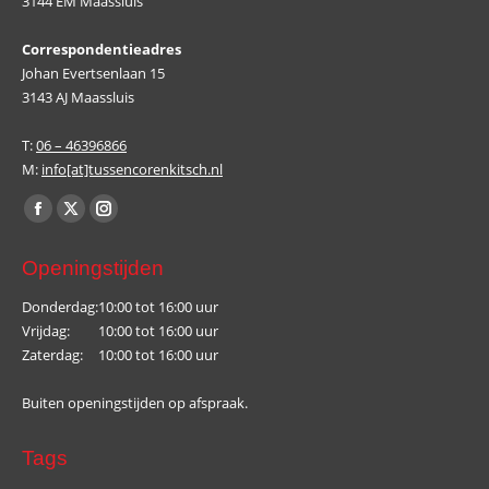
3144 EM Maassluis
Correspondentieadres
Johan Evertsenlaan 15
3143 AJ Maassluis
T:
06 – 46396866
M:
info[at]tussencorenkitsch.nl
Vind ons op:
Facebook
X
Instagram
page
page
page
Openingstijden
opens
opens
opens
in
in
in
Donderdag:
10:00 tot 16:00 uur
Vrijdag:
10:00 tot 16:00 uur
new
new
new
Zaterdag:
10:00 tot 16:00 uur
window
window
window
Buiten openingstijden op afspraak.
Tags