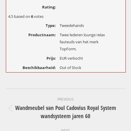
Rating:
4.5
based on
6
votes
Type:
Tweedehands
Productnaam:
Twee lederen lounge relax
fauteuils van het merk
TopForm.
Prijs:
EUR
verkocht
Beschikbaarheid:
Out of Stock
Project
PREVIOUS
navigation
Wandmeubel van Poul Cadovius Royal System
Previous
wandsysteem jaren 60
project:
NEXT