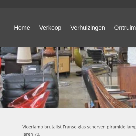
Home
Verkoop
Verhuizingen
Ontruim
J
Vloerlamp brutalist Franse glas scherven piramide lam
jaren 70.