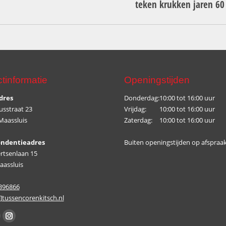
teken krukken jaren 60
project:
tinformatie
Openingstijden
dres
Donderdag:
10:00 tot 16:00 uur
sstraat 23
Vrijdag:
10:00 tot 16:00 uur
Maassluis
Zaterdag:
10:00 tot 16:00 uur
ondentieadres
Buiten openingstijden op afspraak
rtsenlaan 15
aassluis
6396866
t]tussencorenkitsch.nl
op:
ok
Instagram