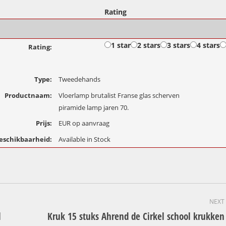
Rating
1 star
2 stars
3 stars
4 stars
Rating:
Type:
Tweedehands
Productnaam:
Vloerlamp brutalist Franse glas scherven
piramide lamp jaren 70.
Prijs:
EUR
op aanvraag
eschikbaarheid:
Available in Stock
NEXT
l
Kruk 15 stuks Ahrend de Cirkel school krukken
Next