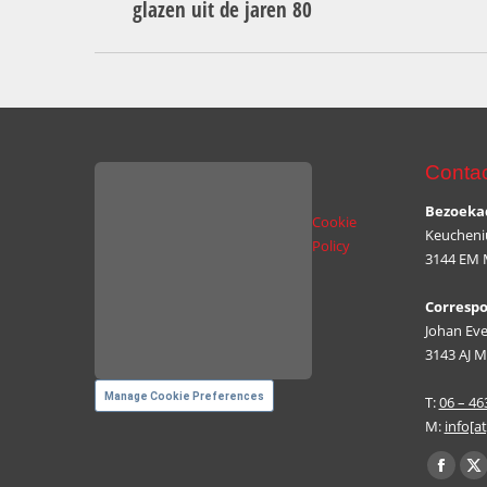
glazen uit de jaren 80
project:
Contac
Bezoeka
Cookie
Keucheniu
Policy
3144 EM 
Corresp
Johan Eve
3143 AJ M
Manage Cookie Preferences
T:
06 – 4
M:
info[a
Vind ons 
Facebo
X