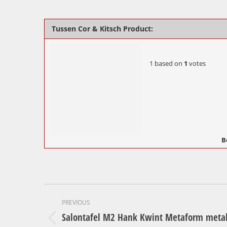
Tussen Cor & Kitsch Product:
1
based on
1
votes
B
Project
PREVIOUS
navigation
Salontafel M2 Hank Kwint Metaform meta
Previous