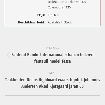
teakhouten stoelen Van Os
Culemborg 1950.
Prijs:
EUR
600
Beschikbaarheid:
Available in Stock
Project
PREVIOUS
navigation
Fauteuil Bendic International schapen lederen
Previous
fauteuil model Tessa
project:
NEXT
Teakhouten Deens Highboard waarschijnlijk Johannes
Next
Andersen Aksel Kjersgaard jaren 60
project: