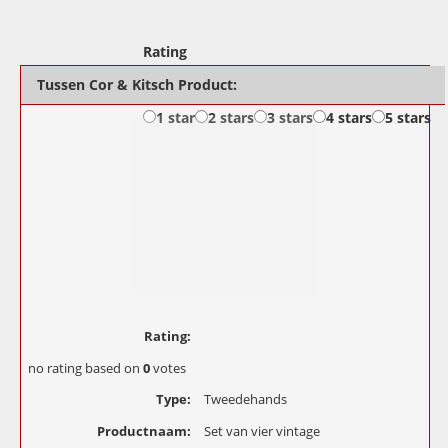
Rating
Tussen Cor & Kitsch Product:
1 star
2 stars
3 stars
4 stars
5 stars
Rating:
no rating
based on
0
votes
Type:
Tweedehands
Productnaam:
Set van vier vintage