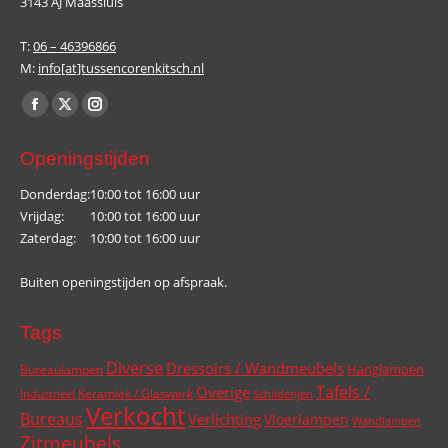
3143 AJ Maassluis
T:
06 – 46396866
M:
info[at]tussencorenkitsch.nl
Vind ons op:
Facebook
X
Instagram
page
page
page
Openingstijden
opens
opens
opens
in
in
in
Donderdag:
10:00 tot 16:00 uur
Vrijdag:
10:00 tot 16:00 uur
new
new
new
Zaterdag:
10:00 tot 16:00 uur
window
window
window
Buiten openingstijden op afspraak.
Tags
Diverse
Dressoirs / Wandmeubels
Hanglampen
Bureaulampen
Tafels /
Overige
Keramiek / Glaswerk
Industrieel
Schilderijen
Verkocht
Bureaus
Verlichting
Vloerlampen
Wandlampen
Zitmeubels