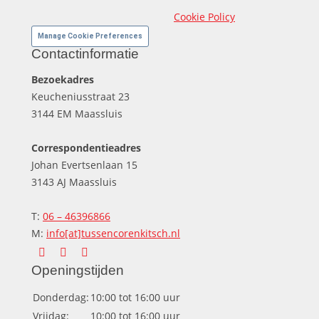
Cookie Policy
Manage Cookie Preferences
Contactinformatie
Bezoekadres
Keucheniusstraat 23
3144 EM Maassluis
Correspondentieadres
Johan Evertsenlaan 15
3143 AJ Maassluis
T:
06 – 46396866
M:
info[at]tussencorenkitsch.nl
Vind ons op:
Facebook
X
Instagram
Openingstijden
page
page
page
Donderdag:
10:00 tot 16:00 uur
opens
opens
opens
Vrijdag:
10:00 tot 16:00 uur
in
in
in