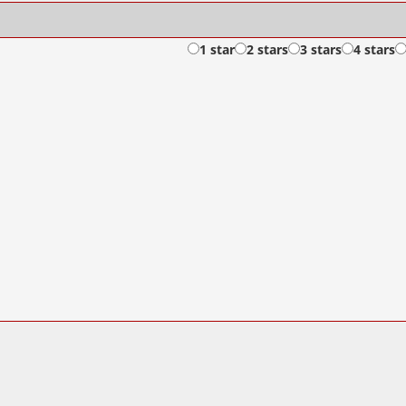
1 star
2 stars
3 stars
4 stars