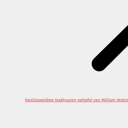
Next
Next
Geweldige teakhouten eettafel van William Wattin
project: