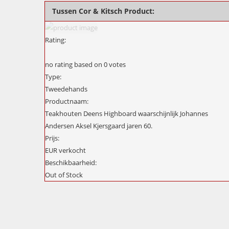
Tussen Cor & Kitsch Product:
Rating:
no rating
based on
0
votes
Type:
Tweedehands
Productnaam:
Teakhouten Deens Highboard waarschijnlijk Johannes
Andersen Aksel Kjersgaard jaren 60.
Prijs:
EUR
verkocht
Beschikbaarheid:
Out of Stock
Project
navigation