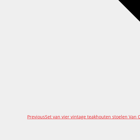
Previous
Previous
Set van vier vintage teakhouten stoelen Van
project: