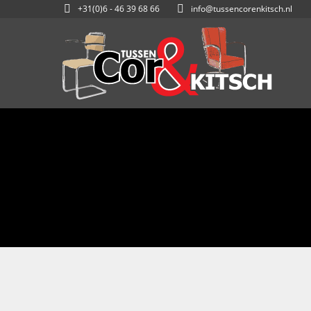
+31(0)6 - 46 39 68 66
info@tussencorenkitsch.nl