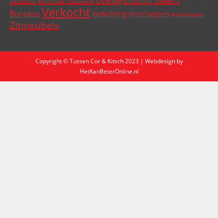
Tafels /
Overige
Keramiek / Glaswerk
Industrieel
Schilderijen
Verkocht
Bureaus
Verlichting
Vloerlampen
Wandlampen
Zitmeubels
Copyright © Tussen Cor & Kitsch 2023 | Webdesign by
HetKanBeterOnline.nl