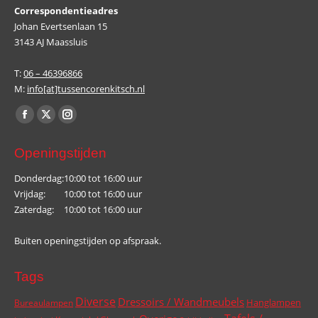
Correspondentieadres
Johan Evertsenlaan 15
3143 AJ Maassluis
T:
06 – 46396866
M:
info[at]tussencorenkitsch.nl
Vind ons op:
Facebook
X
Instagram
page
page
page
Openingstijden
opens
opens
opens
in
in
in
Donderdag:
10:00 tot 16:00 uur
Vrijdag:
10:00 tot 16:00 uur
new
new
new
Zaterdag:
10:00 tot 16:00 uur
window
window
window
Buiten openingstijden op afspraak.
Tags
Diverse
Dressoirs / Wandmeubels
Hanglampen
Bureaulampen